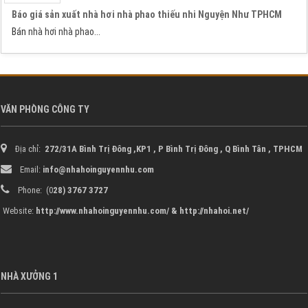
Báo giá sản xuất nhà hơi nhà phao thiếu nhi Nguyện Như TPHCM
Bán
nhà hơi
nhà phao
...
VĂN PHÒNG CÔNG TY
Địa chỉ:
272/31A Bình Trị Đông ,KP1 , P Bình Trị Đông , Q Bình Tân ,
TPHCM
Email:
info@nhahoinguyennhu.com
Phone: (0
28) 3767 3727
Website:
http://www.nhahoinguyennhu.com/ & http://nhahoi.net/
NHÀ XƯỞNG 1